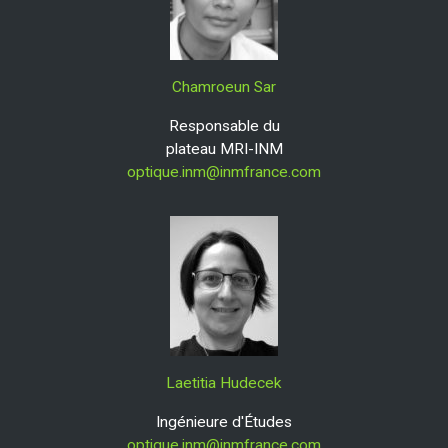
Chamroeun Sar
Responsable du
plateau MRI-INM
optique.inm@inmfrance.com
Laetitia Hudecek
Ingénieure d'Études
optique.inm@inmfrance.com