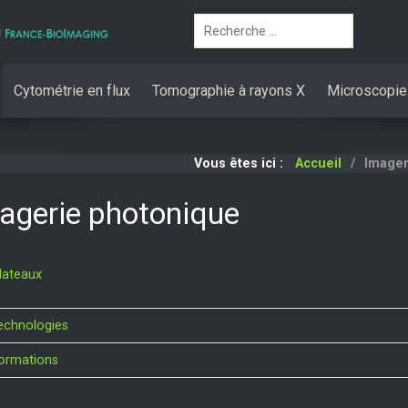
Rechercher
Cytométrie en flux
Tomographie à rayons X
Microscopie
Vous êtes ici :
Accueil
Imager
agerie photonique
lateaux
echnologies
ormations