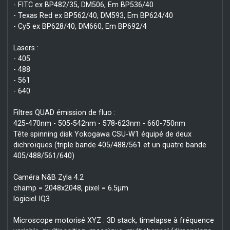
- FITC ex BP482/35, DM506, Em BP536/40
- Texas Red ex BP562/40, DM593, Em BP624/40
- Cy5 ex BP628/40, DM660, Em BP692/4
Lasers :
- 405
- 488
- 561
- 640
Filtres QUAD émission de fluo :
425-470nm - 505-542nm - 578-623nm - 660-750nm
Tête spinning disk Yokogawa CSU-W1 équipé de deux
dichroïques (triple bande 405/488/561 et un quatre bande
405/488/561/640)
Caméra N&B Zyla 4.2
champ = 2048x2048, pixel = 6.5µm
logiciel IQ3
Microscope motorisé XYZ : 3D stack, timelapse à fréquence