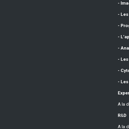
- Ima
- Les
- Pr
- L’a
- Ana
- Les
- Cyt
- Les
Exper
A la 
R
&
D
A la 