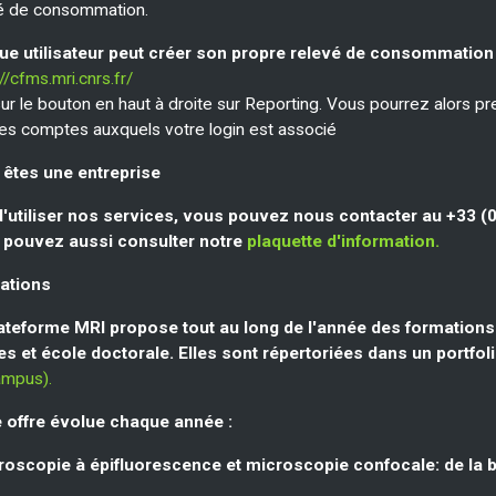
é de consommation.
e utilisateur peut créer son propre relevé de consommation
//cfms.mri.cnrs.fr/
sur le bouton en haut à droite sur Reporting. Vous pourrez alors
les comptes auxquels votre login est associé
êtes une entreprise
d'utiliser nos services, vous pouvez nous contacter au +33 (0
 pouvez aussi consulter notre
plaquette d'information.
ations
ateforme MRI propose tout au long de l'année des formation
les et école doctorale. Elles sont répertoriées dans un portf
ampus).
 offre évolue chaque année :
roscopie à épifluorescence et microscopie confocale: de la b