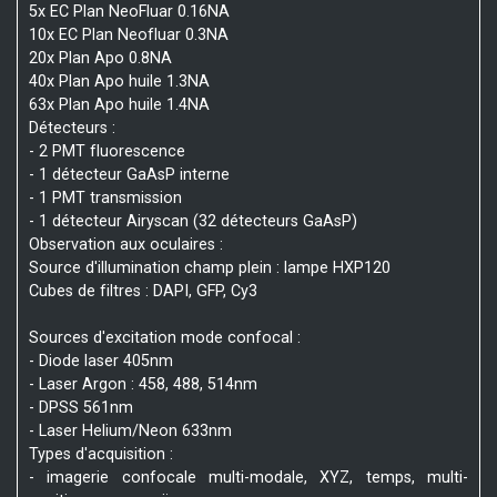
5x EC Plan NeoFluar 0.16NA
10x EC Plan Neofluar 0.3NA
20x Plan Apo 0.8NA
40x Plan Apo huile 1.3NA
63x Plan Apo huile 1.4NA
Détecteurs :
- 2 PMT fluorescence
- 1 détecteur GaAsP interne
- 1 PMT transmission
- 1 détecteur Airyscan (32 détecteurs GaAsP)
Observation aux oculaires :
Source d'illumination champ plein : lampe HXP120
Cubes de filtres : DAPI, GFP, Cy3
Sources d'excitation mode confocal :
- Diode laser 405nm
- Laser Argon : 458, 488, 514nm
- DPSS 561nm
- Laser Helium/Neon 633nm
Types d'acquisition :
- imagerie confocale multi-modale, XYZ, temps, multi-