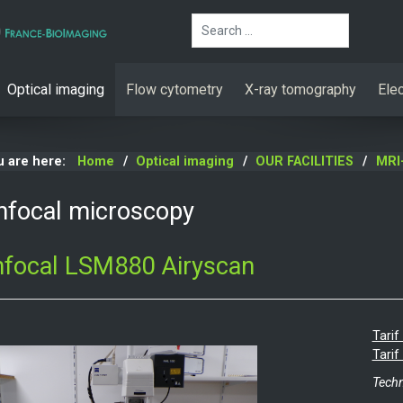
Search
Optical imaging
Flow cytometry
X-ray tomography
Ele
u are here:
Home
Optical imaging
OUR FACILITIES
MRI
nfocal microscopy
nfocal LSM880 Airyscan
Tarif
Tarif
Techn