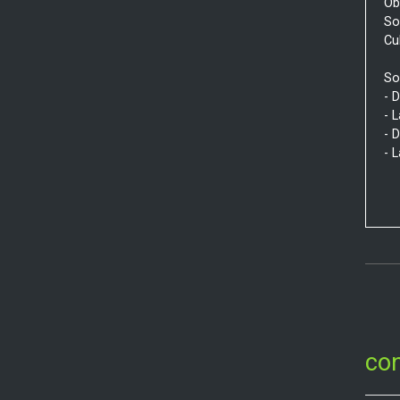
Ob
So
Cu
So
- 
- 
- 
- 
con