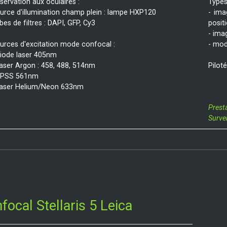
servation aux oculaires :
Types 
urce d'illumination champ plein : lampe HXP120
- ima
bes de filtres : DAPI, GFP, Cy3
posit
- ima
urces d'excitation mode confocal :
- mo
Diode laser 405nm
Laser Argon : 458, 488, 514nm
Piloté
DPSS 561nm
Laser Helium/Neon 633nm
Prest
Surve
focal Stellaris 5 Leica