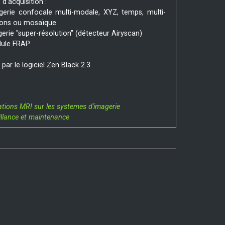
d'acquisition :
gerie confocale multi-modale, XYZ, temps, multi-
ions ou mosaïque
gerie "super-résolution" (détecteur Airyscan)
dule FRAP
 par le logiciel Zen Black 2.3
ations MRI sur les systemes d'imagerie
illance et maintenance