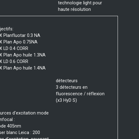
technologie light pour
haute résolution
jectifs:
X Planfluotar 0.3 NA
X Plan Apo 0.75NA
X LD 0.4 CORR
X Plan Apo huile 1.3NA
X LD 0.6 CORR
X Plan Apo huile 1.4NA
détecteurs
3 détecteurs en
fluorescence / réflexion
(x3 HyD S)
urces d'excitation mode
nfocal :
ode 405nm
ser blanc Leica : 200