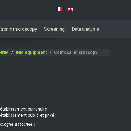
Select your language
ctronic microscopy
Screening
Data analysis
-INM
INM equipment
Confocal microscopy
 établissement partenaire
:
 établissement public et privé
:
ologies associées :