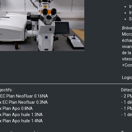
I
I
S
Brève
Micro
écha
vivan
de la
vites
+Con
Logic
ectifs :
Détec
 EC Plan NeoFluar 0.16NA
- 2 P
x EC Plan Neofluar 0.3NA
- 1 d
x Plan Apo 0.8NA
- 1 P
x Plan Apo huile 1.3NA
- 1 d
x Plan Apo huile 1.4NA