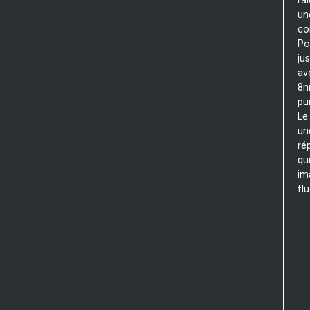
ra
un
co
Po
ju
av
8n
pu
Le
un
ré
qu
im
fl