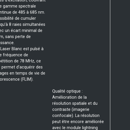
ies d’excitation, couvrant
e gamme spectrale
ntinue de 485 à 685 nm.
ssibilité de cumuler
squ’à 8 raies simultanées
ec un écart minimal de
m, sans perte de
issance.
 Laser Blanc est pulsé à
e fréquence de
pétition de 78 MHz, ce
i permet d’acquérir des
ages en temps de vie de
uorescence (FLIM).
Qualité optique :
Amélioration de la
résolution spatiale et du
contraste (imagerie
confocale). La résolution
peut être encore améliorée
avec le module lightning