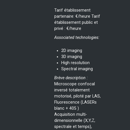
Tarif établissement
partenaire: €/heure Tarif
établissement public et
privé : €/heure
Associated technologies:
2D imaging
3D imaging
High resolution
Spectral imaging
Brève description :
Microscope confocal
inversé totalement
motorisé, piloté par LAS,
Fluorescence (LASERs
blanc + 405 )
Acquisition multi-
dimensionnelle (X,Y,Z,
spectrale et temps),