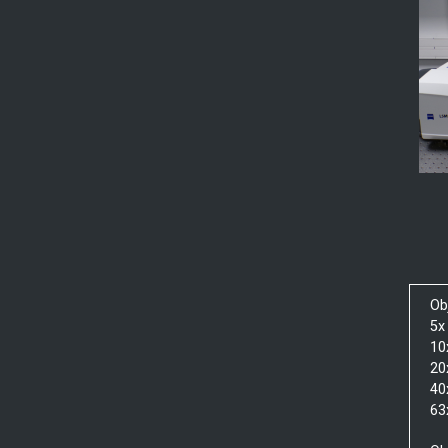
Obj
5x
10
20
40
63