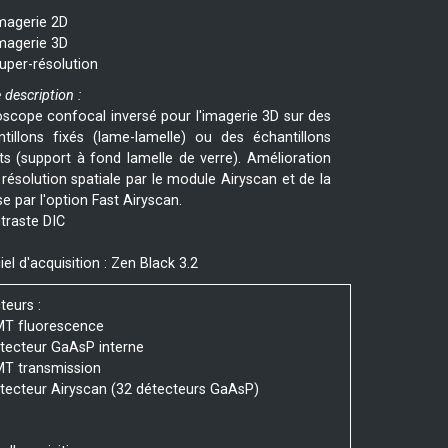
magerie 2D
magerie 3D
uper-résolution
 description :
scope confocal inversé pour l'imagerie 3D sur des
ntillons fixés (lame-lamelle) ou des échantillons
ts (support à fond lamelle de verre). Amélioration
 résolution spatiale par le module Airyscan et de la
se par l'option Fast Airyscan.
traste DIC
iel d'acquisition : Zen Black 3.2
teurs :
MT fluorescence
étecteur GaAsP interne
MT transmission
étecteur Airyscan (32 détecteurs GaAsP)